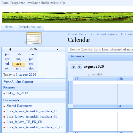
Portal Prognozno-izveštajne službe zaštite bilja
Home
Terenski rezultati
Portal Prognozno-izveštajne službe zašt
Calendar
2026
Use the Calendar list to keep informed of upc
jan
feb
mar
Actions
apr
maj
jun
jul
avg
sep
avgust 2026
okt
nov
dec
ponedeljak
Today is
9. avgust 2026
27
28
View All Site Content
Pictures
Slike_TR_2013
Documents
Shared Documents
3
4
Lista_fajlova_terenskih_rezultata_FK
Lista_fajlova_terenskih_rezultata_SL
Lista_fajlova_TR_FK_CS
Lista_fajlova_terenskih_rezultata_SL_CS