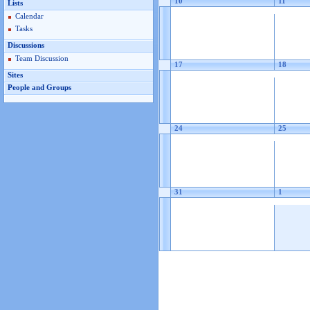
10
11
Lists
Calendar
Tasks
Discussions
Team Discussion
17
18
Sites
People and Groups
24
25
31
1