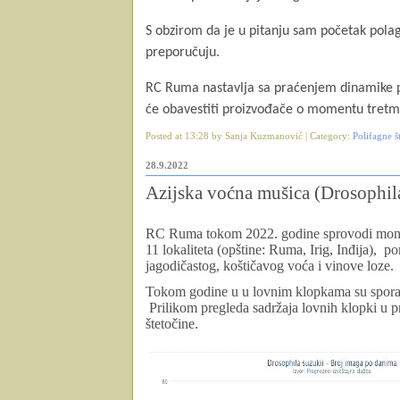
S obzirom da
je u pitanju sam početak polag
preporučuju.
RC Ruma nastavlja sa praćenjem dinamike 
će obavestiti proizvođače o momentu tret
Posted at 13:28 by Sanja Kuzmanović | Category:
Polifagne š
28.9.2022
Azijska voćna mušica (Drosophila
RC Ruma tokom 2022. godine sprovodi monit
11 lokaliteta (opštine: Ruma, Irig, Inđija), 
jagodičastog, koštičavog voća i vinove loze.
Tokom godine u u lovnim klopkama su sporadi
Prilikom pregleda sadržaja lovnih klopki u p
štetočine.