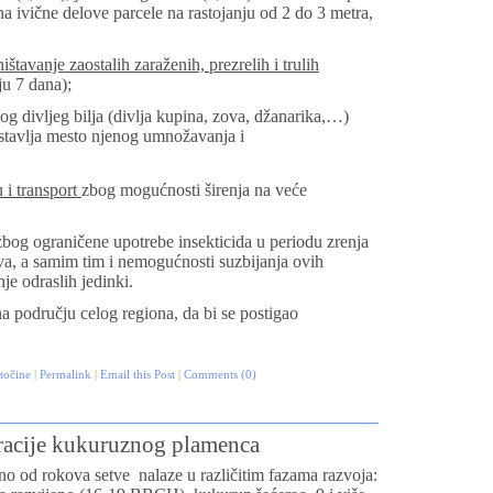
na ivične delove parcele na rastojanju od 2 do 3 metra,
ištavanje zaostalih zaraženih, prezrelih i trulih
ju 7 dana);
og divljeg bilja (divlja kupina, zova, džanarika,…)
edstavlja mesto njenog umnožavanja i
 i transport
zbog mogućnosti širenja na veće
zbog ograničene upotrebe insekticida u periodu zrenja
dova, a samim tim i nemogućnosti suzbijanja ovih
je odraslih jedinki.
a području celog regiona, da bi se postigao
etočine
|
Permalink
|
Email this Post
|
Comments (0)
eracije kukuruznog plamenca
no od rokova setve
nalaze u različitim fazama razvoja: