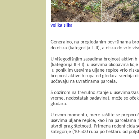
velika slika
Generalno, na pregledanim površinama brojno
do niska (kategorija I -II), a
niska do
vrlo vi
U višegodišnjim zasadima brojnost aktivnih
(kategorija II -III), u usevima okopavina koje 
u poniklim usevima uljane repice vrlo niska 
brojnost aktivnih rupa od glodara srednja do 
uočavaju na uvratinama parcela.
S obzirom na trenutno stanje u usevima/zasa
vreme, nedostatak padavina), može se očekiva
glodara.
U ovom momentu, mere zaštite se preporu
usevima uljane repice, kao i na parcelama n
utvrdi prag štetnosti.
Primena rodenticida se
kategorije (10-500 rupa po hektaru od poljs