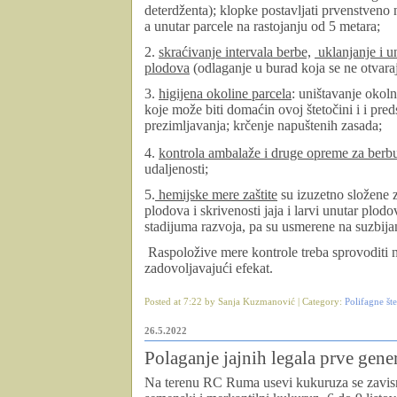
deterdženta
)
; klopke postavljati prvenstveno 
a unutar parcele na rastojanju od 5 metara;
2.
skraćivanje intervala berbe,
uklanjanje i un
plodova
(odlaganje u burad koja se ne otvara
3.
higijena okoline parcela
: uništavanje okoln
koje može biti domaćin ovoj štetočini i i pr
prezimljavanja;
krčenje napuštenih zasada;
4.
kontrola ambalaže i druge opreme za berbu
udaljenosti;
5.
hemijske mere zaštite
su izuzetno složene 
plodova i skrivenosti jaja i larvi unutar plo
stadijuma razvoja, pa su usmerene na suzbijan
Raspoložive mere kontrole treba sprovoditi n
zadovoljavajući efekat.
Posted at 7:22 by Sanja Kuzmanović | Category:
Polifagne št
26.5.2022
Polaganje jajnih legala prve gen
Na terenu RC Ruma usevi kukuruza se zavis