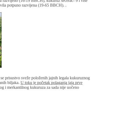
va razvijeno (16-19 BBCH), kukuruz šećerac- 9 i više
 svila potpuno razvijena (19-65 BBCH). .
se prisustvo sveže položenih jajnih legala kukuruznog
anih biljaka.
U toku je početak polaganja jaja prve
g i merkantilnog kukuruza za sada nije uočeno