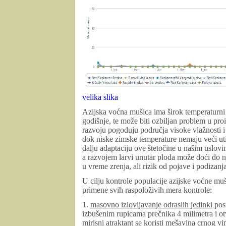
velika slika
Azijska voćna mušica
ima
širok temperaturni
godišnje, te
može biti ozbiljan problem u pr
razvoju pogoduju područja visoke vlažnosti i
dok niske zimske temperature nemaju veći uti
dalju adaptaciju ove štetočine u našim uslovi
a razvojem larvi unutar ploda može doći do n
u vreme zrenja, ali
rizik od pojave i podizanja
U cilju kontrole populacije
azijske voćne mu
primene svih raspoloživih mera kontrole:
1.
masovno izlovljavanje odraslih jedinki
post
izbušenim rupicama
prečnika 4 milimetra
i o
mirisni atraktant
se koristi mešavina crnog vin