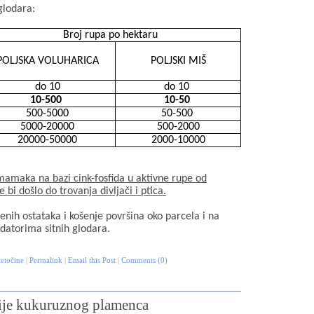
glodara:
Broj rupa po hektaru
POLJSKA VOLUHARICA
POLJSKI MIŠ
do 10
do 10
10-500
10-50
500-5000
50-500
5000-20000
500-2000
20000-50000
2000-10000
amaka na bazi cink-fosfida u aktivne rupe od
 bi došlo do trovanja divljači i ptica.
enih ostataka i košenje površina oko parcela i na
datorima sitnih glodara.
tetočine
|
Permalink
|
Email this Post
|
Comments (0)
acije kukuruznog plamenca