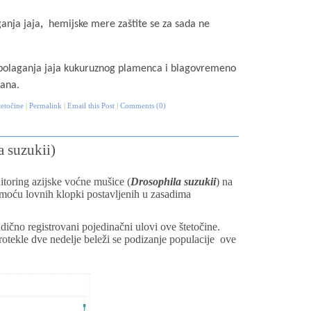
anja jaja
,
hemijske mere zaštite se za sada ne
polaganja jaja kukuruznog plamenca i blagovremeno
mana.
tetočine
|
Permalink
|
Email this Post
|
Comments (0)
 suzukii)
oring azijske voćne mušice (
Drosophila suzukii
) na
pomoću lovnih klopki postavljenih u zasadima
čno registrovani pojedinačni ulovi ove štetočine.
rotekle dve nedelje beleži se podizanje populacije ove