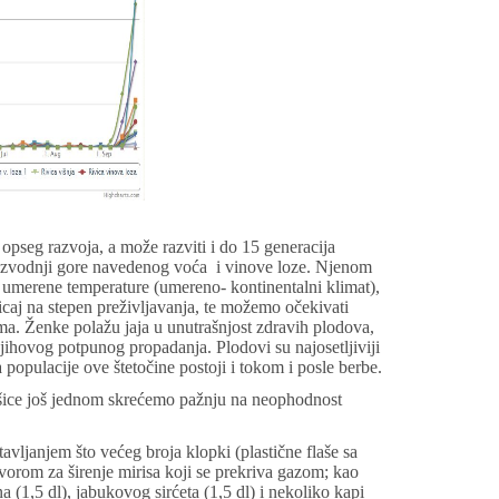
 opseg razvoja, a može razviti i do 15 generacija
oizvodnji gore navedenog voća i vinove loze.
Njenom
 umerene temperature (umereno- kontinentalni klimat),
caj na stepen preživljavanja, te možemo očekivati
ma.
Ženke polažu jaja u unutrašnjost zdravih plodova,
jihovog potpunog propadanja. Plodovi su najosetljiviji
 populacije ove štetočine postoji i tokom i posle berbe
.
šice
još jednom skrećemo pažnju na neophodnost
avljanjem što većeg broja klopki (plastične flaše sa
tvorom za širenje mirisa koji se prekriva gazom; kao
a (1,5 dl), jabukovog sirćeta (1,5 dl) i nekoliko kapi