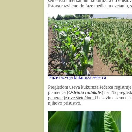
semenski i merkantilni kukuruz- 6 do 9 listo
listova razvijeno do faze metlica u cvetanju,
Faze razvoja kukuruza šećerca
Pregledom useva kukuruza šećerca registruje 
plamenca (
Ostrinia nubilalis
) na 1% pregled
generacije ove štetočine.
U usevima semensko
njihovo prisustvo.