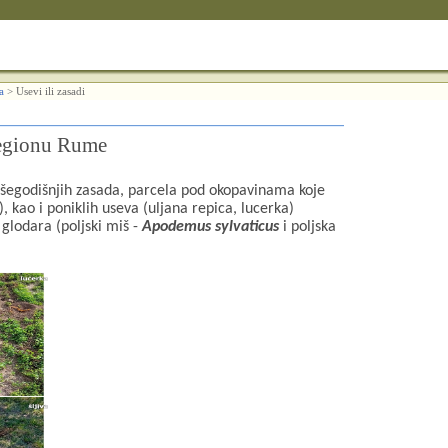
a
>
Usevi ili zasadi
regionu Rume
egodišnjih zasada, parcela pod okopavinama koje
),
kao i poniklih useva (uljana repica, lucerka)
h glodara (poljski miš -
Apodemus sylvaticus
i poljska