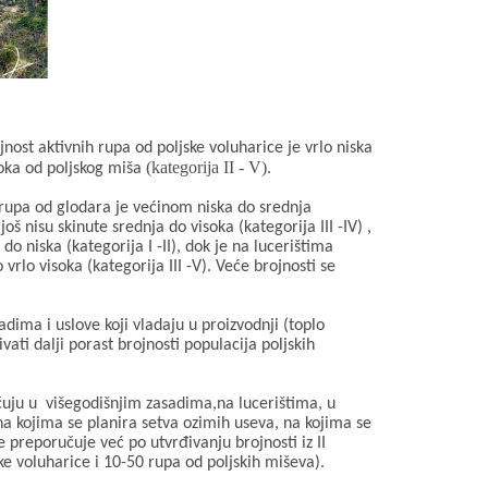
st aktivnih rupa od poljske voluharice je vrlo niska
(kategorija II - V).
soka od poljskog miša
 rupa od glodara je većinom niska do srednja
još nisu skinute srednja do visoka (kategorija III -IV) ,
do niska (kategorija I -II), dok je na lucerištima
vrlo visoka (kategorija III -V). Veće brojnosti se
dima i uslove koji vladaju u proizvodnji (toplo
ti dalji porast brojnosti populacija poljskih
čuju u
višegodišnjim zasadima,na lucerištima, u
a kojima se planira setva ozimih useva, na kojima se
 preporučuje već po utvrđivanju brojnosti iz II
ke voluharice i 10-50 rupa od poljskih miševa).