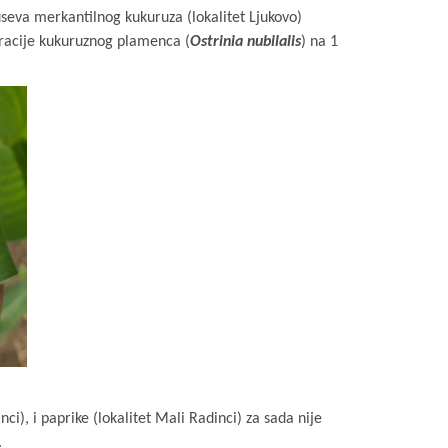
eva merkantilnog kukuruza (lokalitet Ljukovo)
eracije kukuruznog plamenca (
Ostrinia nubilalis
) na 1
i), i paprike (lokalitet Mali Radinci) za sada nije
.