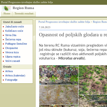
Portal Prognozno-izveštajne službe zaštite bilja
Region Ruma
Home
Terenski rezultati
Usevi ili zasadi
Portal Prognozno-izveštajne službe zaštite bilja
>
Region Rum
Jabučasto voće
7.10.2023
Koštičavo voće
Opasnost od poljskih glodara u 
Strna žita
Šećerna repa
Polifagne štetočine
Na terenu RC Ruma vizuelnim pregledom viš
Okopavine
još nisu skinute (kukuruz, soja, šećerna repa
Vinova loza
registruje se
različit nivo aktivnosti poljski
Uljana repica
voluharica -
Microtus arvalis
).
Voćni zasadi
Ostalo
Arhiva
Arhiva (kalendar)
Fotografije