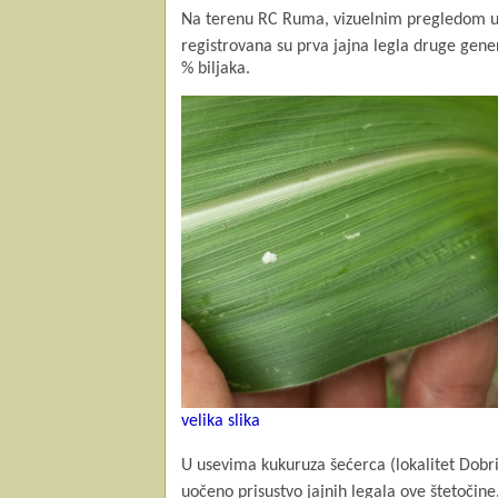
Na terenu RC Ruma, vizuelnim pregledom us
registrovana su prva jajna legla druge gen
% biljaka.
velika slika
U usevima kukuruza šećerca (lokalitet Dobrinc
uočeno prisustvo jajnih legala ove štetočine