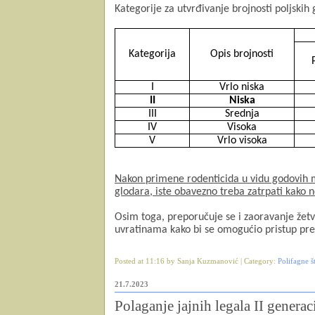
Kategorije za utvrđivanje brojnosti poljskih 
Kategorija
Opis brojnosti
I
Vrlo niska
II
Niska
III
Srednja
IV
Visoka
V
Vrlo visoka
Nakon primene rodenticida u vidu godovih m
glodara, iste obavezno treba zatrpati kako ne
Osim toga, preporučuje se i zaoravanje žetv
uvratinama kako bi se omogućio pristup pre
Posted at 11:16 by Sanja Kuzmanović | Category:
Polifagne š
21.7.2023
Polaganje jajnih legala II gener