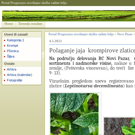
Portal Prognozno-izveštajne službe zaštite bilja
Home
Terenski rezultati
Usevi ili zasadi
Portal Prognozno-izveštajne službe zaštite bilja
>
Novi Pazar
Kategorija 1
4.5.2023
Krompir
Polaganje jaja krompirove zlatic
Pšenica
Šljiva
Na području delovanja RC Novi Pazar, u
sortimenta i nadmorske visine,
nalaze u f
Ostalo
zemlje, (Pešterska visoravan), do treći
lis
Arhiva
9- 13).
Arhiva (kalendar)
Vizuelnim pregledom useva registrovano
Fotografije
zlatice (
Leptinotarsa decemlineata
) kao 