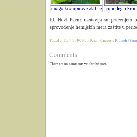
imago krompirove zlatice
jajno leglo krom
RC Novi Pazar nastavlja sa praćenjem ov
sprovođenje hemijskih mera zaštite u periodu
Posted at 11:47 by RC Novi Pazar | Category:
Krompir
|
Perm
Comments
There are no comments yet for this post.