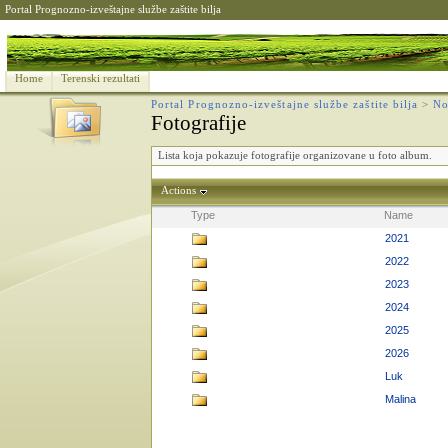
Portal Prognozno-izveštajne službe zaštite bilja
Home
Terenski rezultati
Portal Prognozno-izveštajne službe zaštite bilja
>
No
Fotografije
Lista koja pokazuje fotografije organizovane u foto album.
Actions
Type
Name
2021
2022
2023
2024
2025
2026
Luk
Malina