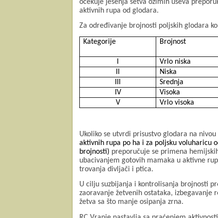
očekuje jesenja setva ozimih useva preporu
aktivnih rupa od glodara.
Za određivanje brojnosti poljskih glodara kor
Kategorije
Brojnost
I
Vrlo niska
II
Niska
III
Srednja
IV
Visoka
V
Vrlo visoka
Ukoliko se utvrdi prisustvo glodara na nivou
aktivnih rupa po ha i za poljsku voluharicu o
brojnosti)
preporučuje se primena hemijskih 
ubacivanjem gotovih mamaka u aktivne rupe 
trovanja divljači i ptica.
U cilju suzbijanja i kontrolisanja brojnosti
zaoravanje žetvenih ostataka, izbegavanje 
žetva sa što manje osipanja zrna.
RC Vranje nastavlja sa praćenjem aktivnosti 