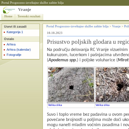
Portal Prognozno-izveštajne službe zaštite bilja
Vranje
Home
Terenski rezultati
Usevi ili zasadi
Portal Prognozno-izveštajne službe zaštite bilja
>
Vranje
>
Pri
Kategorija 1
10.10.2023
Ostalo
Prisustvo poljskih glodara u reg
Arhiva
Na području delovanja RC Vranje vizuelnim
Arhiva (kalendar)
kukuruzom, lucerkom i pašnjacima utvrđeno 
Fotografije
(
Apodemus spp.
) i poljske voluharice (
Mirot
Velika slika
Velika slika
Suvo i toplo vreme bez padavina u ovom per
povećane brojnosti u poljima može doći ukoli
mogu naneti mladim voćnim zasadima i nov