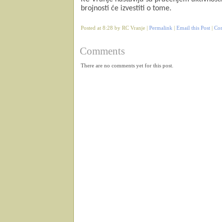
brojnosti će izvestiti o tome.
Posted at 8:28 by RC Vranje |
Permalink
|
Email this Post
|
Co
Comments
There are no comments yet for this post.