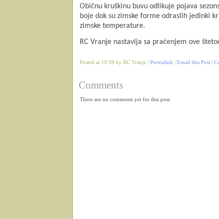
Običnu kruškinu buvu odlikuje pojava sezonsk
boje dok su zimske forme odraslih jedinki kr
zimske temperature.
RC Vranje nastavlja sa praćenjem ove šteto
Posted at 10:59 by RC Vranje |
Permalink
|
Email this Post
|
C
Comments
There are no comments yet for this post.