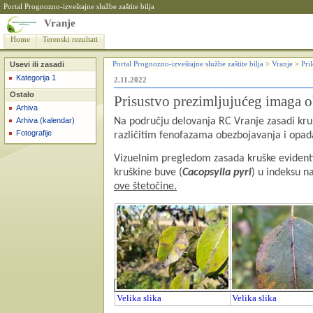
Portal Prognozno-izveštajne službe zaštite bilja
Vranje
Home
Terenski rezultati
Usevi ili zasadi
Portal Prognozno-izveštajne službe zaštite bilja
>
Vranje
>
Pri
Kategorija 1
2.11.2022
Ostalo
Prisustvo prezimljujućeg imaga 
Arhiva
Arhiva (kalendar)
Na području delovanja RC Vranje zasadi krušk
Fotografije
različitim fenofazama obezbojavanja i opada
Vizuelnim pregledom zasada kruške evidentir
kruškine buve (
Cacopsylla pyri
) u indeksu n
ove štetočine.
Velika slika
Velika slika