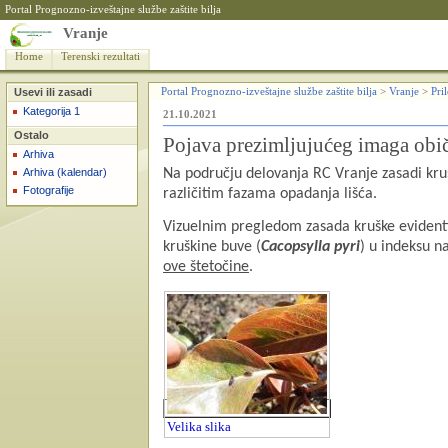
Portal Prognozno-izveštajne službe zaštite bilja
Vranje
Home
Terenski rezultati
Usevi ili zasadi
Portal Prognozno-izveštajne službe zaštite bilja
>
Vranje
>
Pri
Kategorija 1
21.10.2021
Ostalo
Pojava prezimljujućeg imaga obi
Arhiva
Arhiva (kalendar)
Na području delovanja RC Vranje zasadi krušk
Fotografije
različitim fazama opadanja lišća.
Vizuelnim pregledom zasada kruške evidentir
kruškine buve (
Cacopsylla pyri
) u indeksu n
ove štetočine
.
Velika slika