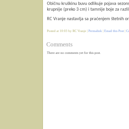
Običnu kruškinu buvu odlikuje pojava sezon
krupnije (preko 3 cm) i tamnije boje za razliku
RC Vranje nastavlja sa praćenjem štetnih 
Posted at 10:03 by RC Vranje |
Permalink
|
Email this Post
|
C
Comments
There are no comments yet for this post.