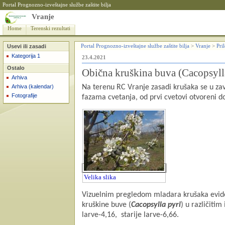
Portal Prognozno-izveštajne službe zaštite bilja
Vranje
Home
Terenski rezultati
Usevi ili zasadi
Portal Prognozno-izveštajne službe zaštite bilja
>
Vranje
>
Pri
Kategorija 1
23.4.2021
Ostalo
Obična kruškina buva (Cacopsyll
Arhiva
Arhiva (kalendar)
Na terenu RC Vranje zasadi krušaka se u zavi
Fotografije
fazama cvetanja, od prvi cvetovi otvoreni 
Velika slika
Vizuelnim pregledom mladara krušaka eviden
kruškine buve (
Cacopsylla pyri
) u različiti
larve-4,16,
starije larve-6,66.