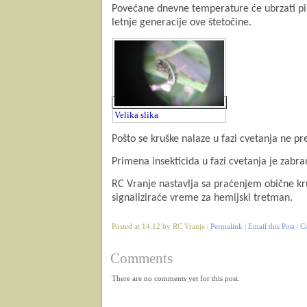
Povećane dnevne temperature će ubrzati pilje
letnje generacije ove štetočine.
Velika slika
Pošto se kruške nalaze u fazi cvetanja ne p
Primena insekticida u fazi cvetanja je zabra
RC Vranje nastavlja sa praćenjem obične kru
signaliziraće vreme za hemijski tretman.
Posted at 14:12 by RC Vranje |
Permalink
|
Email this Post
|
C
Comments
There are no comments yet for this post.