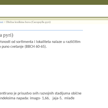
lozi
>
Obična kruškina buva (Cacopsylla pyri)
a pyri)
snosti od sortimenta i lokaliteta nalaze u različitim
do puno cvetanje (BBCH 60-65).
tirano je prisustvo svih razvojnih stadijuma obične
m indeksima napada: imago- 1,66,
jaja-5,
mlađe