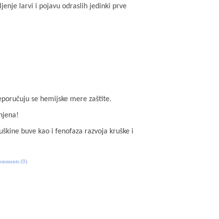
nje larvi i pojavu odraslih jedinki prve
reporučuju se hemijske mere zaštite.
njena!
škine buve kao i fenofaza razvoja kruške i
omments (0)