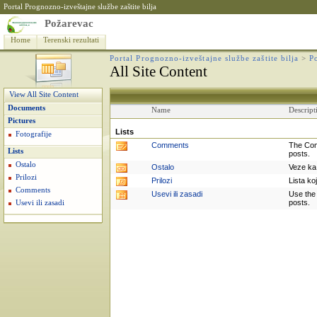
Portal Prognozno-izveštajne službe zaštite bilja
Požarevac
Home
Terenski rezultati
Portal Prognozno-izveštajne službe zaštite bilja
>
P
All Site Content
View All Site Content
Documents
Name
Descript
Pictures
Lists
Fotografije
Comments
The Com
Lists
posts.
Ostalo
Ostalo
Veze ka 
Prilozi
Prilozi
Lista ko
Comments
Usevi ili zasadi
Use the 
posts.
Usevi ili zasadi