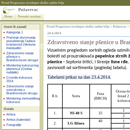
Portal Prognozno-izveštajne službe zaštite bilja
Požarevac
Home
Terenski rezultati
Usevi ili zasadi
Portal Prognozno-izveštajne službe zaštite bilja
>
Požarevac
>
Kategorija 1
24.4.2014
Praćenje dozrevanja
Zdravstveno stanje pšenice u Br
pseudotecija čađave
krastavosti (Venturia
inaequalis)
Vizuelnim pregledom sortnih ogleda ozimih s
Zdravstveno stanje
bolesti od prouzrokovača
pepelnice strnih ž
pšenice u
Braničevskom okrugu!
pšenice -
Septoria tritici
, i širenje
lisne rđe
,
Monitoring kukuruznog
zavisnosti od sortimenta (pogledaj tabelu).
plamenca (Ostinia
nubilalis)
Tabelarni prikaz na dan 23.4.2014.
Crvenilo kukuruza
2014
Zdravstveno stanje
suncokreta u
Ocena-lis
Faza
Braničevskom okrugu
R.b.
Sorta
Iznad 2.
(BBCH)
Monitoring merkantilnog
kolenca
kukuruza
Ostalo
1
1.
NS 40 S
35
Arhiva
2
Arhiva (kalendar)
40
1
2.
LG Alinea
Fotografije
2