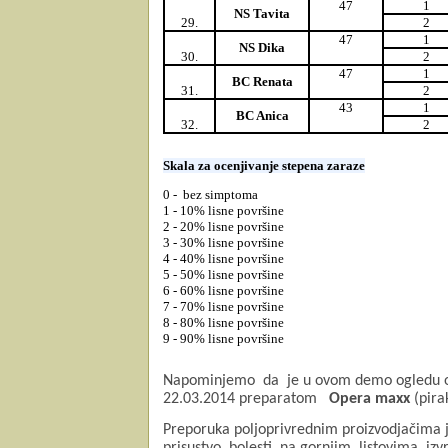
47
1
NS Tavita
29.
2
47
1
NS Dika
30.
2
47
1
BC Renata
31.
2
43
1
BC Anica
32.
2
Skala za ocenjivanje stepena zaraze
0 - bez simptoma
1 - 10% lisne površine
2 - 20% lisne površine
3 - 30% lisne površine
4 - 40% lisne površine
5 - 50% lisne površine
6 - 60% lisne površine
7 - 70% lisne površine
8 - 80% lisne površine
9 - 90% lisne površine
Napominjemo
da
je u ovom demo ogledu oz
22.03.2014 preparatom
Opera maxx
(pira
Preporuka poljoprivrednim proizvodjačima je
prisustvo
bolesti
na gornjim
listovima
izv