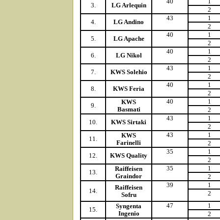
40
1
3.
LG Arlequin
2
43
1
4.
LG Andino
2
40
1
5.
LG Apache
2
40
1
6.
LG Nikol
2
43
1
7.
KWS Solehio
2
40
1
8.
KWS Feria
2
40
1
KWS
9.
Basmati
2
43
1
10.
KWS Sirtaki
2
43
1
KWS
11.
Farinelli
2
35
1
12.
KWS Quality
2
35
1
Raiffeisen
13.
Graindor
2
39
1
Raiffeisen
14.
2
Sofru
47
1
Syngenta
15.
Ingenio
2