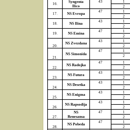
43
1
Syngenta
16.
Ilico
2
47
1
17.
NS Evropa
2
43
1
18.
NS Ilina
2
47
1
19.
NS Emina
2
43
1
NS Zvezdana
20.
2
47
1
NS Simonida
2
21.
47
1
NS Radojka
2
22.
43
1
NS Futura
23.
2
43
1
NS Desetka
24.
2
43
1
NS Enigma
25.
2
43
1
NS Rapsodija
26.
2
47
1
NS
Renesansa
27.
2
47
1
NS Pobeda
28.
2