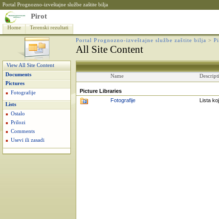
Portal Prognozno-izveštajne službe zaštite bilja
Pirot
Home
Terenski rezultati
Portal Prognozno-izveštajne službe zaštite bilja
>
P
All Site Content
View All Site Content
Documents
Name
Descript
Pictures
Picture Libraries
Fotografije
Fotografije
Lista ko
Lists
Ostalo
Prilozi
Comments
Usevi ili zasadi