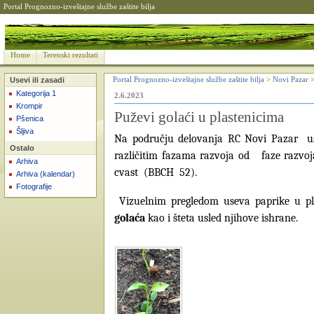
Portal Prognozno-izveštajne službe zaštite bilja
Home
Terenski rezultati
Usevi ili zasadi
Portal Prognozno-izveštajne službe zaštite bilja
>
Novi Pazar
Kategorija 1
2.6.2023
Krompir
Puževi golaći u plastenicima
Pšenica
Šljiva
Na području delovanja RC Novi Pazar use
Ostalo
različitim fazama razvoja od faze razvoj
Arhiva
cvast (BBCH 52).
Arhiva (kalendar)
Fotografije
Vizuelnim pregledom useva paprike u pla
golaća
kao i šteta usled njihove ishrane.