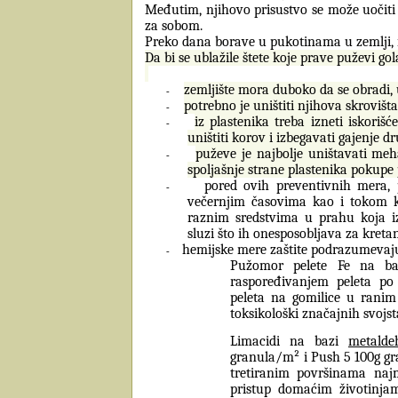
Međutim, njihovo prisustvo se može uočiti
za sobom.
Preko dana borave u pukotinama u zemlji, is
Da bi se ublažile štete koje prave puževi go
zemljište mora duboko da se obradi, u
-
potrebno je uništiti
njihova skrovišta
-
iz plastenika treba izneti iskorišć
-
uništiti korov i izbegavati gajenje d
puževe je najbolje uništavati meha
-
spoljašnje strane plastenika pokupe 
pored ovih preventivnih mera, 
-
večernjim časovima kao i tokom k
raznim sredstvima u prahu koja iz
sluzi što ih onesposobljava za kretanj
hemijske mere zaštite podrazumevaju
-
Pužomor pelete Fe na b
raspoređivanjem peleta po 
peleta na gomilice u ranim 
toksikološki značajnih svojst
Limacidi na bazi
metalde
granula/m² i Push 5 100g gr
tretiranim površinama naj
pristup domaćim životinjam