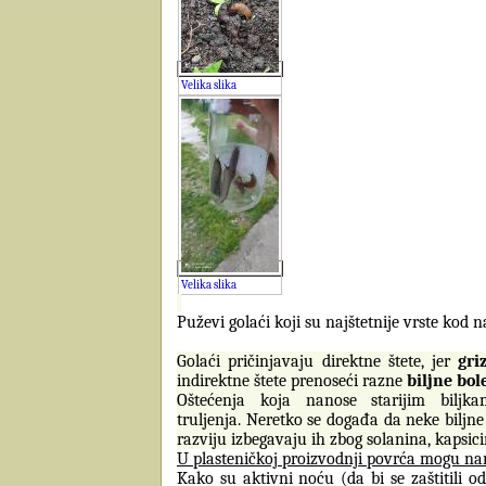
Velika slika
Velika slika
Puževi golaći koji su najštetnije vrste kod
Golaći pričinjavaju direktne štete, jer
gri
indirektne štete prenoseći razne
biljne bole
Oštećenja koja nanose starijim biljk
truljenja. Neretko se događa da neke biljn
razviju izbegavaju ih zbog solanina, kapsici
U plasteničkoj proizvodnji povrća mogu naroč
Kako su aktivni noću (da bi se zaštitili od