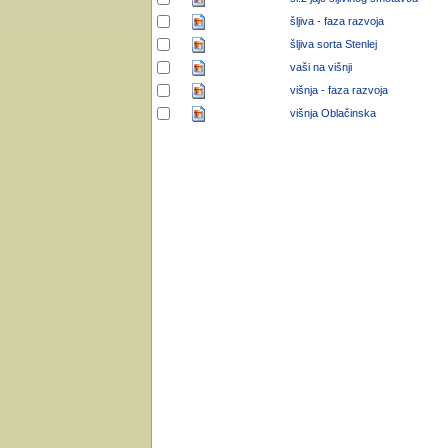
šljiva - faza razvoja
šljiva sorta Stenlej
vaši na višnji
višnja - faza razvoja
višnja Oblačinska