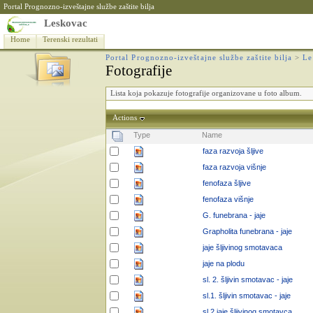
Portal Prognozno-izveštajne službe zaštite bilja
Leskovac
Home
Terenski rezultati
Portal Prognozno-izveštajne službe zaštite bilja
>
Le
Fotografije
Lista koja pokazuje fotografije organizovane u foto album.
Actions
Type
Name
faza razvoja šljive
faza razvoja višnje
fenofaza šljive
fenofaza višnje
G. funebrana - jaje
Grapholita funebrana - jaje
jaje šljivinog smotavaca
jaje na plodu
sl. 2. šljivin smotavac - jaje
sl.1. šljivin smotavac - jaje
sl.2 jaje šljivinog smotavca