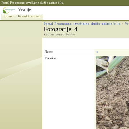
Portal Prognozno-izveštajne službe zaštite bilja
Vranje
Home
Terenski rezultati
Portal Prognozno-izveštajne službe zaštite bilja
>
Vr
Fotografije
: 4
Zabrus tenebrioides
Name
4
Preview