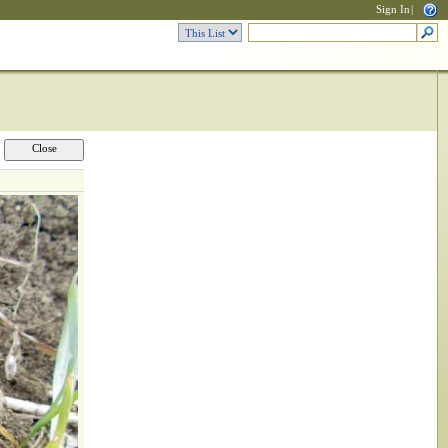
Sign In
|