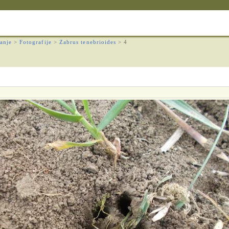
anje
>
Fotografije
>
Zabrus tenebrioides
>
4