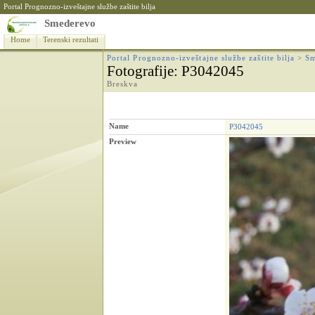
Portal Prognozno-izveštajne službe zaštite bilja
Smederevo
Home
Terenski rezultati
Portal Prognozno-izveštajne službe zaštite bilja
>
S
Fotografije
: P3042045
Breskva
Name
P3042045
Preview