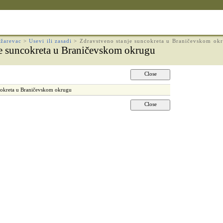
žarevac
>
Usevi ili zasadi
>
Zdravstveno stanje suncokreta u Braničevskom ok
je suncokreta u Braničevskom okrugu
cokreta u Braničevskom okrugu