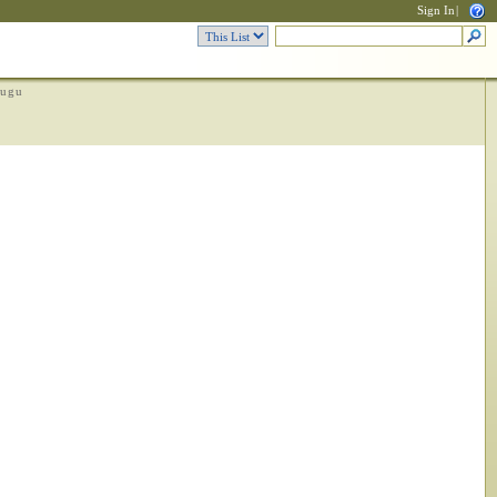
Sign In
|
rugu