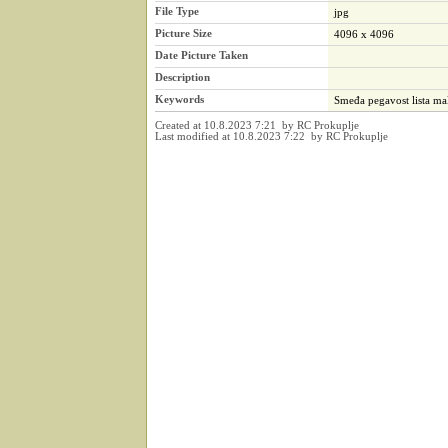
File Type
jpg
Picture Size
4096 x 4096
Date Picture Taken
Description
Keywords
Smeđa pegavost lista mal
Created at 10.8.2023 7:21 by RC Prokuplje
Last modified at 10.8.2023 7:22 by RC Prokuplje