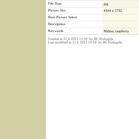
File Type
jpg
Picture Size
4344 x 5792
Date Picture Taken
Description
Keywords
Malina, raspberry
Created at 22.6.2023 13:59 by RC Prokuplje
Last modified at 22.6.2023 14:10 by RC Prokuplje