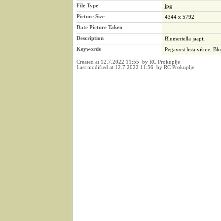
File Type
jpg
Picture Size
4344 x 5792
Date Picture Taken
Description
Blumeriella jaapii
Keywords
Pegavost lista višnje, Blu
Created at 12.7.2022 11:55 by RC Prokuplje
Last modified at 12.7.2022 11:56 by RC Prokuplje