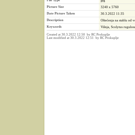
File Type
jpg
Picture Size
3240 x 5760
Date Picture Taken
30.3.2022 11:35
Description
Oštećenja na stablu od 
Keywords
Višnja, Scolytus rugulos
Created at 30.3.2022 12:50 by RC Prokuplje
Last modified at 30.3.2022 12:51 by RC Prokuplje