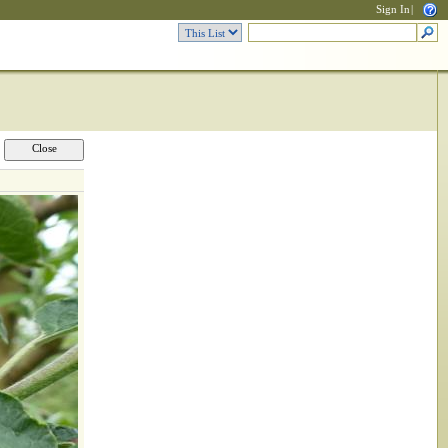
Sign In
|