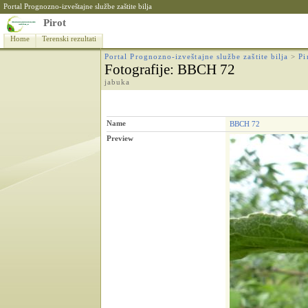
Portal Prognozno-izveštajne službe zaštite bilja
Pirot
Home
Terenski rezultati
Portal Prognozno-izveštajne službe zaštite bilja
>
Pi
Fotografije
: BBCH 72
jabuka
Name
BBCH 72
Preview