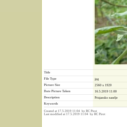
Title
File Type
jpg
Picture Size
2560 x 1920
Date Picture Taken
16.5.2019 11:00
Description
Prisjansko naselje
Keywords
Created at 17.5.2019 11:04 by RC Pirot
Last modified at 17.5.2019 11:04 by RC Pirot