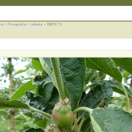
rot
>
Fotografije
>
jabuka
>
BBCH 72