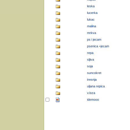
leska
lucerka
lukac
malina
mrkva
ps i jecam
psenica +jecam
repa
sljiva
soja
suncokret
tresnja
uljana repica
v.loza
idemooo