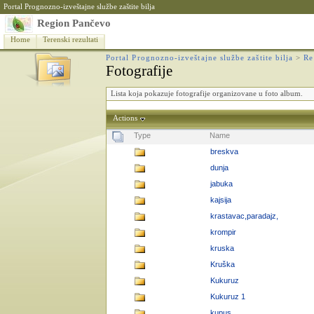
Portal Prognozno-izveštajne službe zaštite bilja
Region Pančevo
Home
Terenski rezultati
Portal Prognozno-izveštajne službe zaštite bilja
>
Re
Fotografije
Lista koja pokazuje fotografije organizovane u foto album.
Actions
Type
Name
breskva
dunja
jabuka
kajsija
krastavac,paradajz,
krompir
kruska
Kruška
Kukuruz
Kukuruz 1
kupus