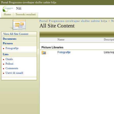
Portal Prognozno-izveštajne službe zaštite bilja
Niš
Home
Terenski rezultati
Portal Prognozno-izveštajne službe zaštite bilja
>
N
All Site Content
View All Site Content
Documents
Name
Descript
Pictures
Picture Libraries
Fotografije
Fotografije
Lista ko
Lists
Ostalo
Prilozi
Comments
Usevi ili zasadi