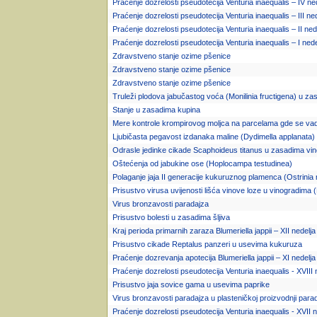
Praćenje dozrelosti pseudotecija Venturia inaequalis – IV ne
Praćenje dozrelosti pseudotecija Venturia inaequalis – III ne
Praćenje dozrelosti pseudotecija Venturia inaequalis – II ned
Praćenje dozrelosti pseudotecija Venturia inaequalis – I nede
Zdravstveno stanje ozime pšenice
Zdravstveno stanje ozime pšenice
Zdravstveno stanje ozime pšenice
Truleži plodova jabučastog voća (Monilinia fructigena) u z
Stanje u zasadima kupina
Mere kontrole krompirovog moljca na parcelama gde se vad
Ljubičasta pegavost izdanaka maline (Dydimella applanata)
Odrasle jedinke cikade Scaphoideus titanus u zasadima vin
Oštećenja od jabukine ose (Hoplocampa testudinea)
Polaganje jaja II generacije kukuruznog plamenca (Ostrinia n
Prisustvo virusa uvijenosti lišća vinove loze u vinogradima 
Virus bronzavosti paradajza
Prisustvo bolesti u zasadima šljiva
Kraj perioda primarnih zaraza Blumeriella jappii – XII nedelj
Prisustvo cikade Reptalus panzeri u usevima kukuruza
Praćenje dozrevanja apotecija Blumeriella jappii – XI nedelja
Praćenje dozrelosti pseudotecija Venturia inaequalis - XVIII 
Prisustvo jaja sovice gama u usevima paprike
Virus bronzavosti paradajza u plasteničkoj proizvodnji para
Praćenje dozrelosti pseudotecija Venturia inaequalis - XVII n