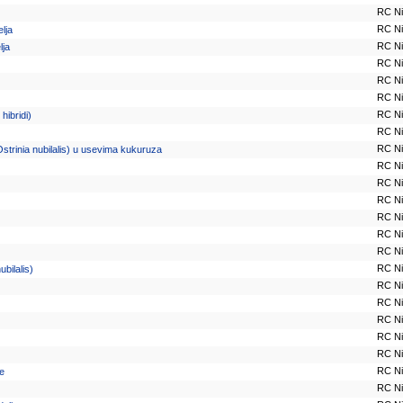
RC N
RC N
elja
RC N
lja
RC N
RC N
RC N
RC N
hibridi)
RC N
RC N
Ostrinia nubilalis) u usevima kukuruza
RC N
RC N
RC N
RC N
RC N
RC N
RC N
bilalis)
RC N
RC N
RC N
RC N
RC N
RC N
ke
RC N