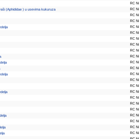
RC N
RC N
e vaši (Aphididae ) u usevima kukuruza
RC N
RC N
RC N
edelja
RC N
RC N
RC N
RC N
RC N
a
RC N
delja
RC N
a
RC N
edelja
RC N
RC N
RC N
edelja
RC N
RC N
RC N
RC N
delja
RC N
RC N
elja
RC N
elja
RC N