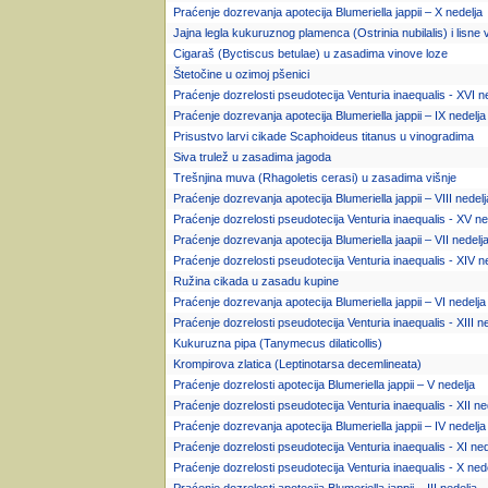
Praćenje dozrevanja apotecija Blumeriella jappii – X nedelja
Jajna legla kukuruznog plamenca (Ostrinia nubilalis) i lisn
Cigaraš (Byctiscus betulae) u zasadima vinove loze
Štetočine u ozimoj pšenici
Praćenje dozrelosti pseudotecija Venturia inaequalis - XVI n
Praćenje dozrevanja apotecija Blumeriella jappii – IX nedelja
Prisustvo larvi cikade Scaphoideus titanus u vinogradima
Siva trulež u zasadima jagoda
Trešnjina muva (Rhagoletis cerasi) u zasadima višnje
Praćenje dozrevanja apotecija Blumeriella jappii – VIII nedelj
Praćenje dozrelosti pseudotecija Venturia inaequalis - XV ne
Praćenje dozrevanja apotecija Blumeriella jaapii – VII nedelj
Praćenje dozrelosti pseudotecija Venturia inaequalis - XIV n
Ružina cikada u zasadu kupine
Praćenje dozrevanja apotecija Blumeriella jappii – VI nedelja
Praćenje dozrelosti pseudotecija Venturia inaequalis - XIII n
Kukuruzna pipa (Tanymecus dilaticollis)
Krompirova zlatica (Leptinotarsa decemlineata)
Praćenje dozrelosti apotecija Blumeriella jappii – V nedelja
Praćenje dozrelosti pseudotecija Venturia inaequalis - XII ne
Praćenje dozrevanja apotecija Blumeriella jappii – IV nedelja
Praćenje dozrelosti pseudotecija Venturia inaequalis - XI ned
Praćenje dozrelosti pseudotecija Venturia inaequalis - X ned