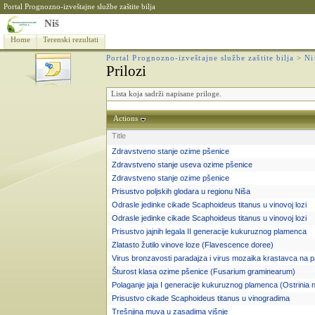
Portal Prognozno-izveštajne službe zaštite bilja
Niš
Home
Terenski rezultati
Portal Prognozno-izveštajne službe zaštite bilja
>
Ni
Prilozi
Lista koja sadrži napisane priloge.
Actions
Title
Zdravstveno stanje ozime pšenice
Zdravstveno stanje useva ozime pšenice
Zdravstveno stanje ozime pšenice
Prisustvo poljskih glodara u regionu Niša
Odrasle jedinke cikade Scaphoideus titanus u vinovoj lozi
Odrasle jedinke cikade Scaphoideus titanus u vinovoj lozi
Prisustvo jajnih legala II generacije kukuruznog plamenca
Zlatasto žutilo vinove loze (Flavescence doree)
Virus bronzavosti paradajza i virus mozaika krastavca na p
Šturost klasa ozime pšenice (Fusarium graminearum)
Polaganje jaja I generacije kukuruznog plamenca (Ostrinia nu
Prisustvo cikade Scaphoideus titanus u vinogradima
Trešnjina muva u zasadima višnje