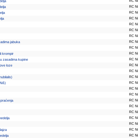
RC N
delja
RC N
delja
RC N
elja
RC N
lja
RC N
RC N
RC N
RC N
asadima jabuka
RC N
RC N
i krompir
RC N
 u zasadima kupine
RC N
ove loze
RC N
RC N
ubilalis)
RC N
(Niš)
RC N
RC N
RC N
a praćenja
RC N
RC N
RC N
nedelja
RC N
RC N
dajza
RC N
edelja