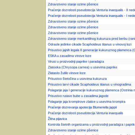
Zdravstveno stanje ozime pšenice
Praćenje dozrelosti pseudotecija Venturia inaequalis - II ned
Praćenje dozrelosti pseudotecija Venturia inaequalis - I nede
Zdravstveno stanje ozime pšenice
Zdravstveno stanje ozime pšenice
Zdravstveno stanje ozime pšenice
Zdravstveno stanje merkantilnog kukuruza pred berbu (rani 
Odrasle jedinke cikade Scaphoideus titanus u vinovoj lozi
Prisustvo jajnih legala II generacije kukuruznog plamenca (
ESKA u zasadima vinove loze
Virusi u proizvodnji paprike i paradajza
Zlatooka (Chrysopa carnea) u usevima paprike
Zlatasto žutilo vinove loze
Prisustvo štetočina u usevima kukuruza
Prisustvo larvi cikade Scaphoideus titanus u vinogradima
Polaganje jaja I generacije kukuruznog plamenca (Ostrinia nu
Prisustvo rutave bube u zasadima jagode
Polaganje jaja krompirove zlatice u usevima krompira
Praćenje dozrevanja apotecija Blumeriella jappii
Praćenje dozrelosti pseudotecija Venturia inaequalis
Žitna pijavica
Kontrola štetnih organizama u proizvodnji paradajza i papri
Zdravstveno stanje ozime pšenice