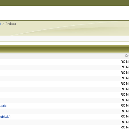
š
>
Prilozi
Cr
RC N
RC N
RC N
RC N
RC N
RC N
RC N
RC N
RC N
aprici
RC N
RC N
bilalis)
RC N
RC N