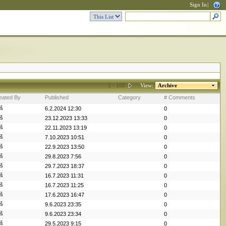
Sign In
|
1 - 100
View:
Archive
eated By
Published
Category
# Comments
iš
6.2.2024 12:30
0
iš
23.12.2023 13:33
0
iš
22.11.2023 13:19
0
iš
7.10.2023 10:51
0
iš
22.9.2023 13:50
0
iš
29.8.2023 7:56
0
iš
29.7.2023 18:37
0
iš
16.7.2023 11:31
0
iš
16.7.2023 11:25
0
iš
17.6.2023 16:47
0
iš
9.6.2023 23:35
0
iš
9.6.2023 23:34
0
iš
29.5.2023 9:15
0