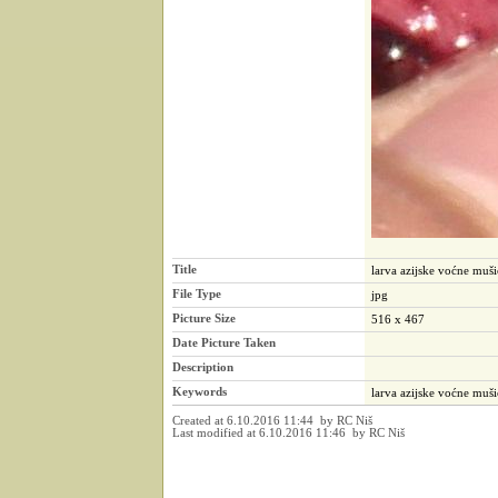
Title
larva azijske voćne muš
File Type
jpg
Picture Size
516 x 467
Date Picture Taken
Description
Keywords
larva azijske voćne muš
Created at 6.10.2016 11:44 by RC Niš
Last modified at 6.10.2016 11:46 by RC Niš