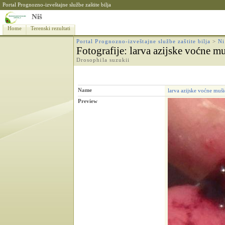
Portal Prognozno-izveštajne službe zaštite bilja
Niš
Home
Terenski rezultati
Portal Prognozno-izveštajne službe zaštite bilja
>
Ni
Fotografije
: larva azijske voćne m
Drosophila suzukii
Name
larva azijske voćne muš
Preview