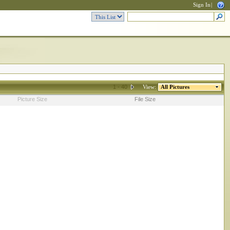
Sign In
|
1 - 40
View:
All Pictures
Picture Size
File Size