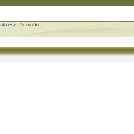
adenovac
>
Fotografije