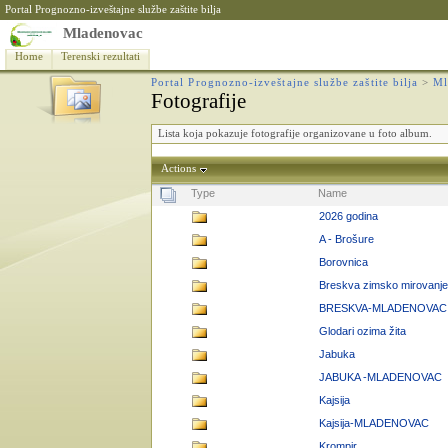
Portal Prognozno-izveštajne službe zaštite bilja
Mladenovac
Home
Terenski rezultati
Portal Prognozno-izveštajne službe zaštite bilja
>
Ml
Fotografije
Lista koja pokazuje fotografije organizovane u foto album.
Actions
Type
Name
2026 godina
A - Brošure
Borovnica
Breskva zimsko mirovanje
BRESKVA-MLADENOVAC
Glodari ozima žita
Jabuka
JABUKA -MLADENOVAC
Kajsija
Kajsija-MLADENOVAC
Krompir