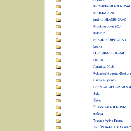
KROMPIR-MLADENOVA
KRUŠKA 2020
kruška-MLADENOVAC
Kruškina buva 2014
Kukuruz
KUKURUZ-BEOGRAD
Leska
LUCERKA-BEOGRAD
Luk 2015
Paradajz 2015
Pokrajinski centar-Brošur
Psenica i ječam
PŠENICA I JEČAM-MLA
Soja
Šljiva
ŠLJIVA -MLADENOVAC
trešnja
Trešnja Velika Krsna
TREŠNJA-MLADENOVAC