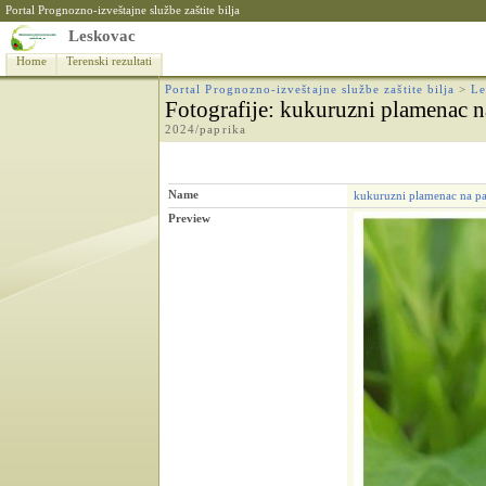
Portal Prognozno-izveštajne službe zaštite bilja
Leskovac
Home
Terenski rezultati
Portal Prognozno-izveštajne službe zaštite bilja
>
Le
Fotografije
: kukuruzni plamenac n
2024/paprika
Name
kukuruzni plamenac na pa
Preview