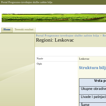
Portal Prognozno-izveštajne službe zaštite bilja
Home
Terenski rezultati
Portal Prognozno-izveštajne službe zaštite bilja
>
Re
Regioni
: Leskovac
Naziv
Leskovac
Opis
Struktura bil
Vrsta p
Ukupne obradive
Livade i pašnjac
Šume