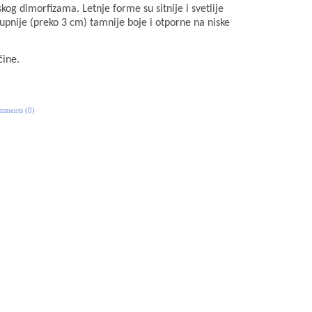
og dimorfizama. Letnje forme su sitnije i svetlije
upnije (preko 3 cm) tamnije boje i otporne na niske
čine.
mments (0)