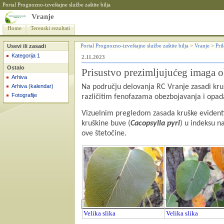
Portal Prognozno-izveštajne službe zaštite bilja
Vranje
Home
Terenski rezultati
Usevi ili zasadi
Portal Prognozno-izveštajne službe zaštite bilja
>
Vranje
>
Pri
Kategorija 1
2.11.2023
Ostalo
Prisustvo prezimljujućeg imaga 
Arhiva
Arhiva (kalendar)
Na području delovanja RC Vranje zasadi krušk
Fotografije
različitim fenofazama obezbojavanja i opada
Vizuelnim pregledom zasada kruške evidentir
kruškine buve (
Cacopsylla pyri
) u indeksu n
ove štetočine.
Velika slika
Velika slika