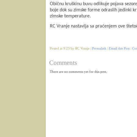
Običnu kruškinu buvu odlikuje pojava sezonsk
boje dok su zimske forme odraslih jedinki kr
zimske temperature.
RC Vranje nastavlja sa praćenjem ove šteto
Posted at 9:23 by RC Vranje |
Permalink
|
Email this Post
|
Co
Comments
There are no comments yet for this post.