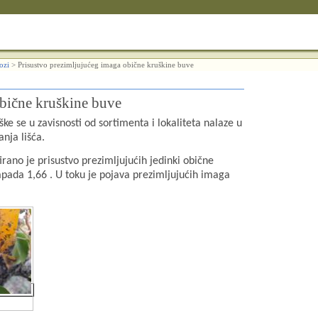
lozi
>
Prisustvo prezimljujućeg imaga obične kruškine buve
obične kruškine buve
e se u zavisnosti od sortimenta i lokaliteta nalaze u
nja lišća.
ano je prisustvo prezimljujućih jedinki obične
apada 1,66 . U toku je pojava prezimljujućih imaga