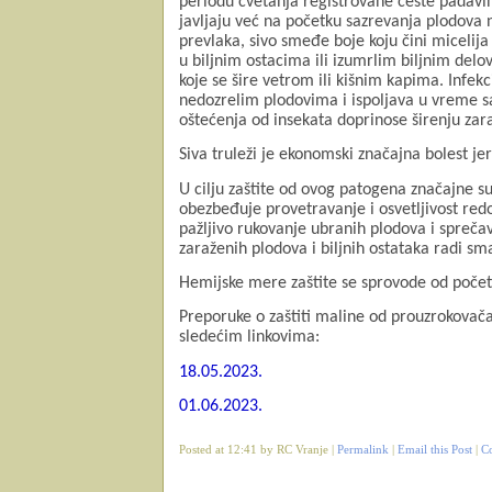
periodu cvetanja registrovane česte padavin
javljaju već na početku sazrevanja plodova 
prevlaka, sivo smeđe boje koju čini micelija g
u biljnim ostacima ili izumrlim biljnim delo
koje se šire vetrom ili kišnim kapima. Infekc
nedozrelim plodovima i ispoljava u vreme s
oštećenja od insekata doprinose širenju zar
Siva truleži je ekonomski značajna bolest je
U cilju zaštite od ovog patogena značajne 
obezbeđuje provetravanje i osvetljivost red
pažljivo rukovanje ubranih plodova i spreča
zaraženih plodova i biljnih ostataka radi sm
Hemijske mere zaštite se sprovode od počet
Preporuke o zaštiti maline od prouzrokovača
sledećim linkovima:
18.05.2023.
01.06.2023.
Posted at 12:41 by RC Vranje |
Permalink
|
Email this Post
|
C