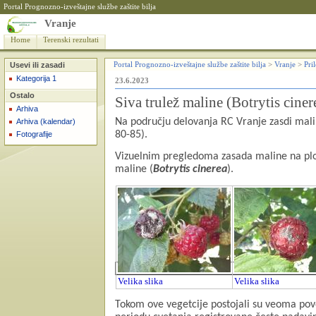
Portal Prognozno-izveštajne službe zaštite bilja
Vranje
Home
Terenski rezultati
Usevi ili zasadi
Portal Prognozno-izveštajne službe zaštite bilja
>
Vranje
>
Pri
Kategorija 1
23.6.2023
Ostalo
Siva trulež maline (Botrytis ciner
Arhiva
Na području delovanja RC Vranje zasdi malin
Arhiva (kalendar)
80-85).
Fotografije
Vizuelnim pregledoma zasada maline na plo
maline (
Botrytis cinerea
).
Velika slika
Velika slika
Tokom ove vegetcije postojali su veoma povolj