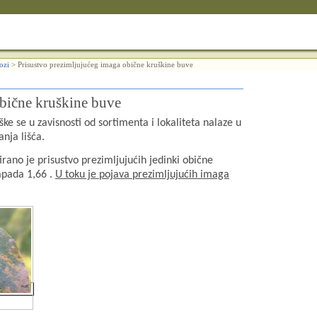
lozi
>
Prisustvo prezimljujućeg imaga obične kruškine buve
obične kruškine buve
e se u zavisnosti od sortimenta i lokaliteta nalaze u
nja lišća.
ano je prisustvo prezimljujućih jedinki obične
apada 1,66 .
U toku je pojava prezimljujućih imaga