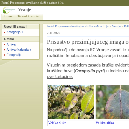
Portal Prognozno-izveštajne službe zaštite bilja
Vranje
Home
Terenski rezultati
Usevi ili zasadi
Portal Prognozno-izveštajne službe zaštite bilja
>
Vranje
>
Pri
Kategorija 1
2.11.2022
Ostalo
Prisustvo prezimljujućeg imaga 
Arhiva
Arhiva (kalendar)
Na području delovanja RC Vranje zasadi krušk
Fotografije
različitim fenofazama obezbojavanja i opada
Vizuelnim pregledom zasada kruške evidentir
kruškine buve (
Cacopsylla pyri
) u indeksu n
ove štetočine.
Velika slika
Velika slika