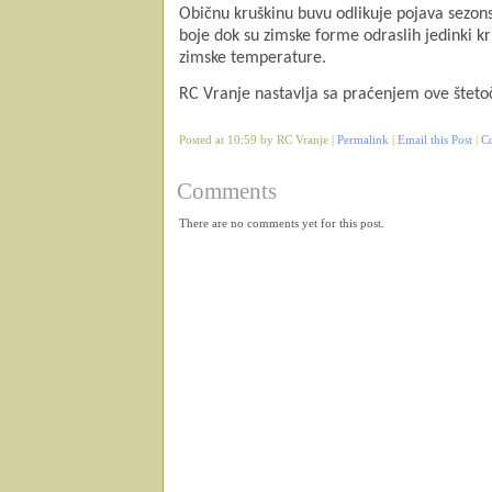
Običnu kruškinu buvu odlikuje pojava sezonsk
boje dok su zimske forme odraslih jedinki kr
zimske temperature.
RC Vranje nastavlja sa praćenjem ove šteto
Posted at 10:59 by RC Vranje |
Permalink
|
Email this Post
|
C
Comments
There are no comments yet for this post.