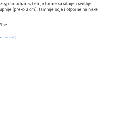
og dimorfizma. Letnje forme su sitnije i svetlije
upnije (preko 3 cm), tamnije boje i otporne na niske
čine.
omments (0)