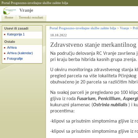
Portal Prognozno-izveštajne službe zaštite bilja
Vranje
Home
Terenski rezultati
Usevi ili zasadi
Portal Prognozno-izveštajne službe zaštite bilja
>
Vranje
>
Pri
Kategorija 1
18.10.2022
Ostalo
Zdravstveno stanje merkantilnog
Arhiva
Arhiva (kalendar)
Na području delovanja RC Vranje završena j
Fotografije
pri kraju berba hibrida kasnih grupa zrenja.
U okviru monitoringa zdravstvenog stanja k
pregled parcela na više lokaliteta Pčinjsko
obuhvaćeno je 20 parcela sa različitim hibrid
Na svakoj parceli je pregledano po 100 klipo
gljiva iz roda
Fusarium, Penicillium, Asperg
kukuruzni plamenac (
Ostrinia nubilalis
) i k
procentima:
-klipovi sa prisutnim simptomima gljive iz 
-klipovi sa prisutnim simptomima gljive iz 