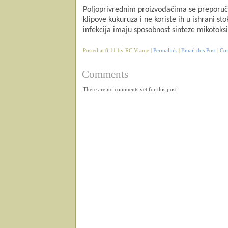
Poljoprivrednim proizvođačima se preporuču
klipove kukuruza i ne koriste ih u ishrani st
infekcija imaju sposobnost sinteze mikotoksin
Posted at 8:11 by RC Vranje |
Permalink
|
Email this Post
|
Co
Comments
There are no comments yet for this post.