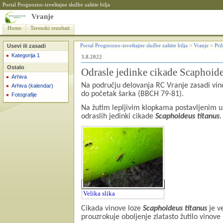
Portal Prognozno-izveštajne službe zaštite bilja
Vranje
Home
Terenski rezultati
Usevi ili zasadi
Portal Prognozno-izveštajne službe zaštite bilja
>
Vranje
>
Pri
Kategorija 1
3.8.2022
Ostalo
Odrasle jedinke cikade Scaphoide
Arhiva
Na području delovanja RC Vranje zasadi vino
Arhiva (kalendar)
do početak šarka (BBCH 79-81).
Fotografije
Na žutim lepljivim klopkama postavljenim u 
odraslih jedinki cikade
Scaphoideus titanus
.
Velika slika
Cikada vinove loze
Scaphoideus titanus
je v
prouzrokuje oboljenje
zlatasto žutilo vinove 