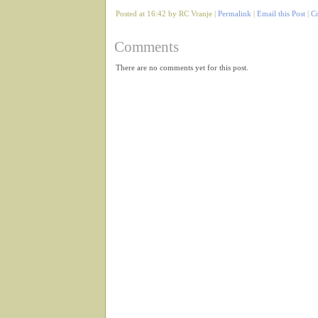
Posted at 16:42 by RC Vranje |
Permalink
|
Email this Post
|
C
Comments
There are no comments yet for this post.