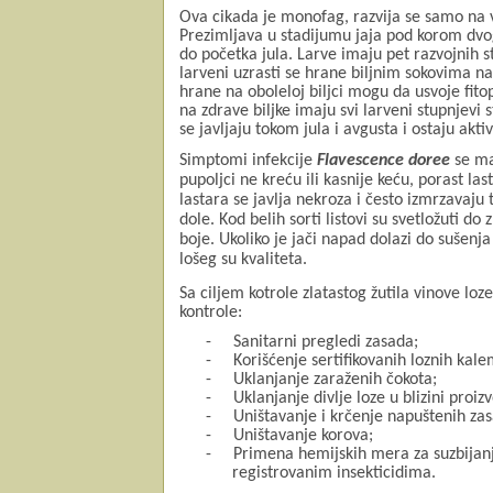
Ova cikada je monofag, razvija se samo na v
Prezimljava u stadijumu jaja pod korom dvogo
do početka jula. Larve imaju pet razvojnih s
larveni uzrasti se hrane biljnim sokovima na
hrane na oboleloj biljci mogu da usvoje fit
na zdrave biljke imaju svi larveni stupnjevi s
se javljaju tokom jula i avgusta i ostaju akt
Simptomi infekcije
Flavescence doree
se ma
pupoljci ne kreću ili kasnije keću, porast l
lastara se javlja nekroza i često izmrzavaju 
dole. Kod belih sorti listovi su svetložuti do
boje. Ukoliko je jači napad dolazi do sušenja
lošeg su kvaliteta.
Sa ciljem kotrole zlatastog žutila vinove lo
kontrole:
-
Sanitarni pregledi zasada;
-
Korišćenje sertifikovanih loznih kal
-
Uklanjanje zaraženih čokota;
-
Uklanjanje divlje loze u blizini proi
-
Uništavanje i krčenje napuštenih zas
-
Uništavanje korova;
-
Primena hemijskih mera za suzbijan
registrovanim insekticidima.