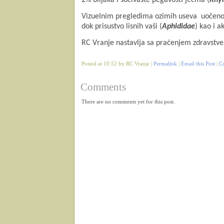
Vizuelnim pregledima ozimih useva uočeno j
dok prisustvo lisnih vaši (
Aphididae
) kao i a
RC Vranje nastavlja sa praćenjem zdravstve
Posted at 10:52 by RC Vranje |
Permalink
|
Email this Post
|
C
Comments
There are no comments yet for this post.