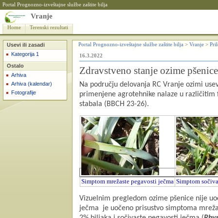
Portal Prognozno-izveštajne službe zaštite bilja
Vranje
Home
Terenski rezultati
Usevi ili zasadi
Portal Prognozno-izveštajne službe zaštite bilja
>
Vranje
>
Pri
Kategorija 1
16.3.2022
Ostalo
Zdravstveno stanje ozime pšenice
Arhiva
Arhiva (kalendar)
Na području delovanja RC Vranje ozimi usevi
Fotografije
primenjene agrotehnike nalaze u različitim 
stabala (BBCH 23-26).
Simptom mrežaste pegavosti ječma
Simptom sočiva
Vizuelnim pregledom ozime pšenice nije uoč
ječma je uočeno prisustvo simptoma mrežas
2% biljaka i sočivaste pegavosti ječma (
Rhyn