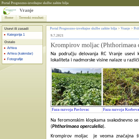
Portal Prognozno-izveštajne službe zaštite bilja
Vranje
Home
Terenski rezultati
Usevi ili zasadi
Portal Prognozno-izveštajne službe zaštite bilja
>
Vranje
>
Pri
Kategorija 1
9.7.2021
Ostalo
Krompirov moljac (Phthorimaea o
Arhiva
Arhiva (kalendar)
Na području delovanja RC Vranje usevi k
Fotografije
lokaliteta i nadmorske visine nalaze u razli
Faza razvoja Pavlovac
Faza razvoja Korbev
Na feromonskim klopkama svakodnevno se re
(
Phthorimaea operculella
).
Krompirov moljac je veoma značajna šte