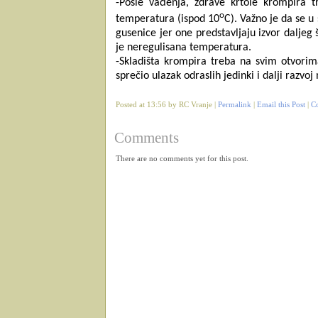
-Posle vađenja, zdrave krtole krompira t
o
temperatura (ispod 10
C). Važno je da se u
gusenice jer one predstavljaju izvor daljeg
je neregulisana temperatura.
-Skladišta krompira treba na svim otvor
sprečio ulazak odraslih jedinki i dalji razvoj
Posted at 13:56 by RC Vranje |
Permalink
|
Email this Post
|
C
Comments
There are no comments yet for this post.