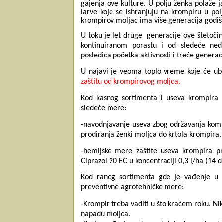
gajenja ove kulture. U polju ženka polaže ja
larve koje se ishranjuju na krompiru u po
krompirov moljac ima više generacija godiš
U toku je let druge generacije ove štetoč
kontinuiranom porastu i od sledeće ned
posledica početka aktivnosti i treće generac
U najavi je veoma toplo vreme koje će ubr
zaštitu od krompirovog moljca.
Kod kasnog sortimenta
i useva krompira 
sledeće mere:
-navodnjavanje useva zbog održavanja kompa
prodiranja ženki moljca do krtola krompira.
-hemijske mere zaštite useva krompira 
Ciprazol 20 EC u koncentraciji 0,3 l/ha (14 
Kod ranog sortimenta
gde je vađenje u 
preventivne agrotehničke mere:
-Krompir treba vaditi u što kraćem roku. Ni
napadu moljca.