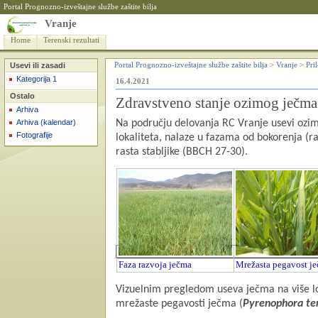
Portal Prognozno-izveštajne službe zaštite bilja
Vranje
Home
Terenski rezultati
Usevi ili zasadi
Portal Prognozno-izveštajne službe zaštite bilja
>
Vranje
>
Pri
Kategorija 1
16.4.2021
Ostalo
Zdravstveno stanje ozimog ječma
Arhiva
Arhiva (kalendar)
Na području delovanja RC Vranje usevi ozim
Fotografije
lokaliteta, nalaze u fazama od bokorenja (ra
rasta stabljike (BBCH 27-30).
Faza razvoja ječma
Mrežasta pegavost j
Vizuelnim pregledom useva ječma na više lo
mrežaste pegavosti ječma (
Pyrenophora te