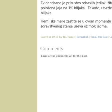
Evidentirano je
prisustvo odraslih jedinki žit
položena jaja na 1% biljaka. Takođe, utvrđeno
biljaka.
Hemijske mere zaštite se u ovom momentu n
zdravstvenog stanja useva ozimog ječma.
Posted at 10:15 by RC Vranje |
Permalink
|
Email this Post
|
C
Comments
There are no comments yet for this post.