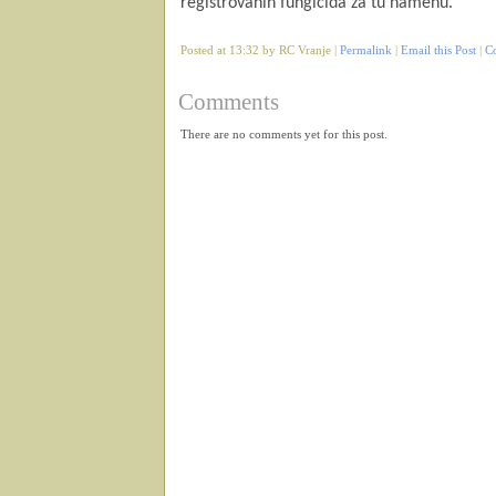
registrovanih fungicida za tu namenu.
Posted at 13:32 by RC Vranje |
Permalink
|
Email this Post
|
C
Comments
There are no comments yet for this post.