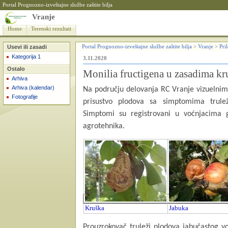
Portal Prognozno-izveštajne službe zaštite bilja
Vranje
Home
Terenski rezultati
Usevi ili zasadi
Portal Prognozno-izveštajne službe zaštite bilja
>
Vranje
>
Pri
Kategorija 1
3.11.2020
Ostalo
Monilia fructigena u zasadima kr
Arhiva
Arhiva (kalendar)
Na području delovanja RC Vranje vizuelnim
Fotografije
prisustvo plodova sa simptomima trule
Simptomi su registrovani u voćnjacima 
agrotehnika.
Kruška
Jabuka
Prouzrokovač truleži plodova jabučastog v