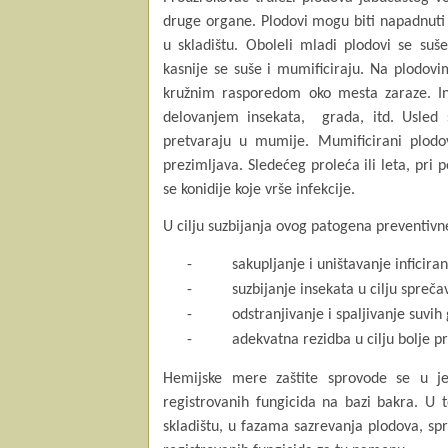
druge organe. Plodovi mogu biti napadnuti 
u skladištu. Oboleli mladi plodovi se suše 
kasnije se suše i mumificiraju. Na plodovi
kružnim rasporedom oko mesta zaraze. In
delovanjem insekata,
grada, itd. Usled
pretvaraju u mumije
.
Mumificirani plodo
prezimljava. Sledećeg proleća ili leta, pri 
se konidije koje vrše infekcije.
U cilju suzbijanja ovog patogena preventivn
-
sakupljanje i uništavanje inficira
-
suzbijanje insekata u cilju spreč
-
odstranjivanje i spaljivanje suvih
-
adekvatna rezidba u cilju bolje p
Hemijske mere zaštite sprovode se u j
registrovanih fungicida na bazi bakra. U t
skladištu, u fazama sazrevanja plodova, s