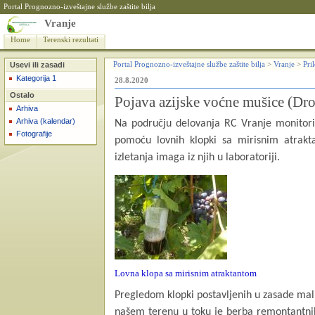
Portal Prognozno-izveštajne službe zaštite bilja
Vranje
Home
Terenski rezultati
Usevi ili zasadi
Portal Prognozno-izveštajne službe zaštite bilja
>
Vranje
>
Pri
Kategorija 1
28.8.2020
Ostalo
Pojava azijske voćne mušice (Dro
Arhiva
Arhiva (kalendar)
Na području delovanja RC Vranje monitori
Fotografije
pomoću lovnih klopki sa mirisnim atrakt
izletanja imaga iz njih u laboratoriji.
Lovna klopa sa mirisnim atraktantom
Pregledom klopki postavljenih u zasade mali
našem terenu u toku je berba remontantnih 