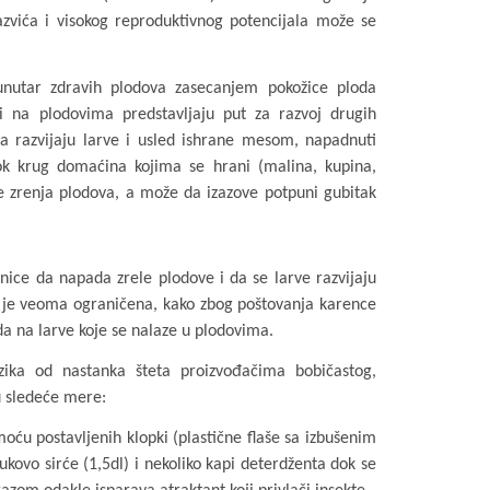
razvića i visokog reproduktivnog potencijala može se
unutar zdravih plodova zasecanjem pokožice ploda
ri na plodovima predstavljaju put za razvoj drugih
ja razvijaju larve i usled ishrane mesom, napadnuti
ok krug domaćina kojima se hrani (malina, kupina,
me zrenja plodova, a može da izazove potpuni gubitak
nice da napada zrele plodove i da se larve razvijaju
a je veoma ograničena, kako zbog poštovanja karence
da na larve koje se nalaze u plodovima.
izika od nastanka šteta proizvođačima bobičastog,
u sledeće mere:
moću postavljenih klopki (plastične flaše sa izbušenim
ukovo sirće (1,5dl) i nekoliko kapi deterdženta dok se