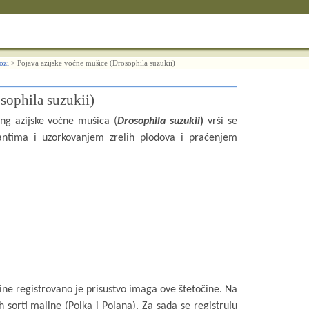
lozi
>
Pojava azijske voćne mušice (Drosophila suzukii)
sophila suzukii)
ng azijske voćne mušica (
Drosophila
suzukii
)
vrši se
antima i uzorkovanjem zrelih plodova i praćenjem
ne registrovano je prisustvo imaga ove štetočine. Na
sorti maline (Polka i Polana). Za sada se registruju