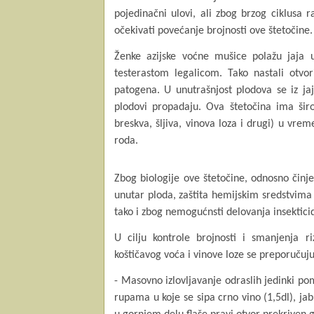
pojedinačni ulovi, ali zbog brzog ciklusa 
očekivati povećanje brojnosti ove štetočine.
Ženke azijske voćne mušice polažu jaja 
testerastom legalicom. Tako nastali otvo
patogena. U unutrašnjost plodova se iz ja
plodovi propadaju. Ova štetočina ima šir
breskva, šljiva, vinova loza i drugi) u vre
roda.
Zbog biologije ove štetočine, odnosno činje
unutar ploda, zaštita hemijskim sredstvim
tako i zbog nemogućnsti delovanja insektici
U cilju kontrole brojnosti i smanjenja r
koštičavog voća i vinove loze se preporučuj
- Masovno izlovljavanje odraslih jedinki po
rupama u koje se sipa crno vino (1,5dl), jab