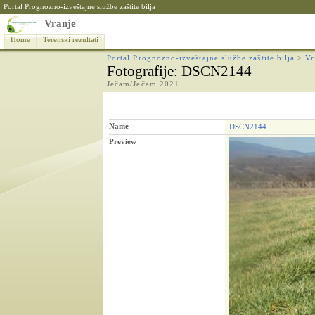
Portal Prognozno-izveštajne službe zaštite bilja
Vranje
Home
Terenski rezultati
Portal Prognozno-izveštajne službe zaštite bilja
>
Vr
Fotografije
: DSCN2144
Ječam/Ječam 2021
Name
DSCN2144
Preview