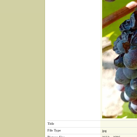
Title
File Type
jpg