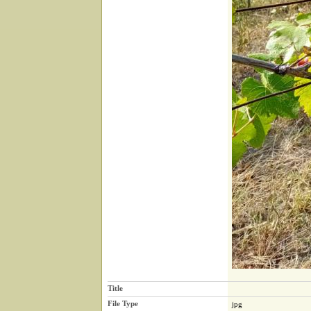
Title
File Type
jpg