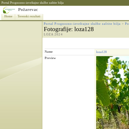
Portal Prognozno-izveštajne službe zaštite bilja
Požarevac
Home
Terenski rezultati
Portal Prognozno-izveštajne službe zaštite bilja
>
Po
Fotografije
: loza128
LOZA 2024
Name
loza128
Preview