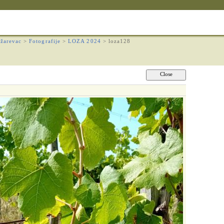
žarevac
>
Fotografije
>
LOZA 2024
>
loza128