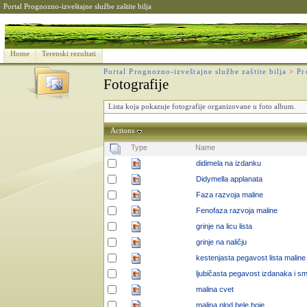
Portal Prognozno-izveštajne službe zaštite bilja
Home
Terenski rezultati
Portal Prognozno-izveštajne službe zaštite bilja
>
Pr
Fotografije
Lista koja pokazuje fotografije organizovane u foto album.
Actions
Type
Name
didimela na izdanku
Didymella applanata
Faza razvoja maline
Fenofaza razvoja maline
grinje na licu lista
grinje na naličju
kestenjasta pegavost lista maline
ljubičasta pegavost izdanaka i s
malina cvet
malina plod bele boje