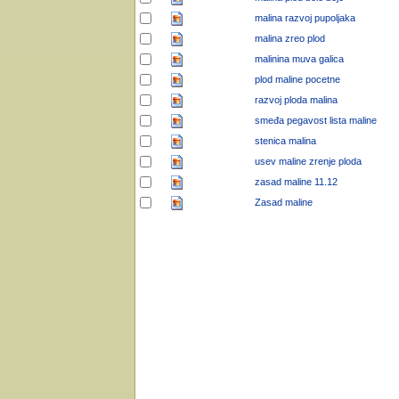
malina razvoj pupoljaka
malina zreo plod
malinina muva galica
plod maline pocetne
razvoj ploda malina
smeđa pegavost lista maline
stenica malina
usev maline zrenje ploda
zasad maline 11.12
Zasad maline