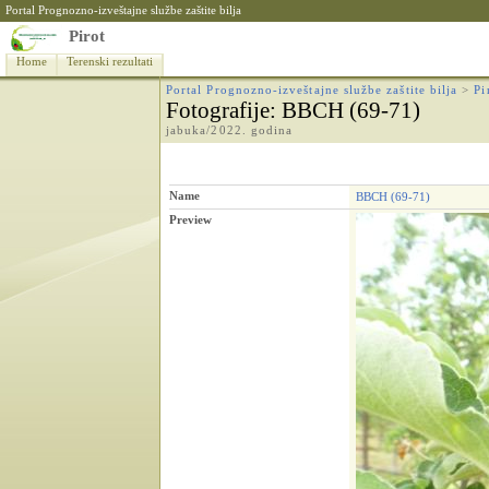
Portal Prognozno-izveštajne službe zaštite bilja
Pirot
Home
Terenski rezultati
Portal Prognozno-izveštajne službe zaštite bilja
>
Pi
Fotografije
: BBCH (69-71)
jabuka/2022. godina
Name
BBCH (69-71)
Preview