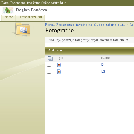
Portal Prognozno-izveštajne službe zaštite bilja
Region Pančevo
Home
Terenski rezultati
Portal Prognozno-izveštajne službe zaštite bilja
>
Re
Fotografije
Lista koja pokazuje fotografije organizovane u foto album.
Actions
Type
Name
l2
L3