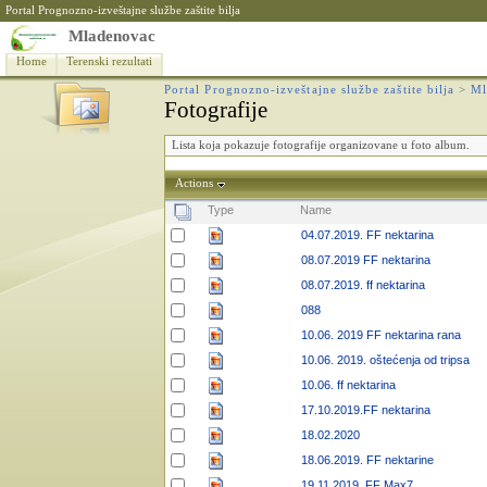
Portal Prognozno-izveštajne službe zaštite bilja
Mladenovac
Home
Terenski rezultati
Portal Prognozno-izveštajne službe zaštite bilja
>
Ml
Fotografije
Lista koja pokazuje fotografije organizovane u foto album.
Actions
Type
Name
04.07.2019. FF nektarina
08.07.2019 FF nektarina
08.07.2019. ff nektarina
088
10.06. 2019 FF nektarina rana
10.06. 2019. oštećenja od tripsa
10.06. ff nektarina
17.10.2019.FF nektarina
18.02.2020
18.06.2019. FF nektarine
19.11.2019. FF Max7