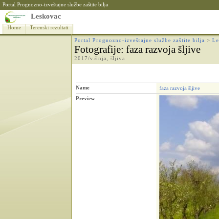
Portal Prognozno-izveštajne službe zaštite bilja
Leskovac
Home
Terenski rezultati
Portal Prognozno-izveštajne službe zaštite bilja
>
Le
Fotografije
: faza razvoja šljive
2017/višnja, šljiva
Name
faza razvoja šljive
Preview