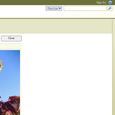
Sign In
|