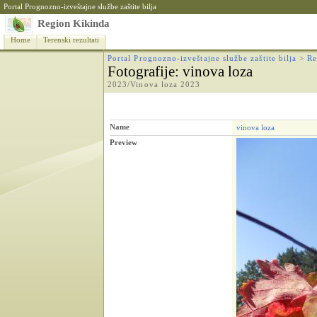
Portal Prognozno-izveštajne službe zaštite bilja
Region Kikinda
Home
Terenski rezultati
Portal Prognozno-izveštajne službe zaštite bilja
>
Re
Fotografije
: vinova loza
2023/Vinova loza 2023
Name
vinova loza
Preview