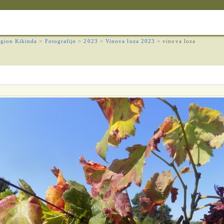
gion Kikinda
>
Fotografije
>
2023
>
Vinova loza 2023
>
vinova loza