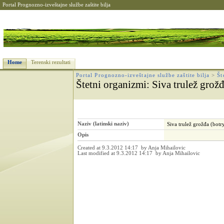
Portal Prognozno-izveštajne službe zaštite bilja
Home
Terenski rezultati
Portal Prognozno-izveštajne službe zaštite bilja
>
Št
Štetni organizmi
: Siva trulež grož
Naziv (latinski naziv)
Siva trulež grožđa (botr
Opis
Created at 9.3.2012 14:17 by Anja Mihailovic
Last modified at 9.3.2012 14:17 by Anja Mihailovic